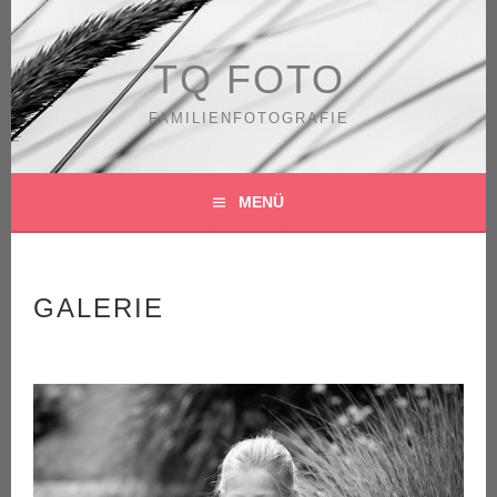
Springe
zum
Inhalt
TQ FOTO
FAMILIENFOTOGRAFIE
MENÜ
GALERIE