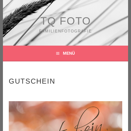
Springe
zum
Inhalt
TQ FOTO
FAMILIENFOTOGRAFIE
MENÜ
GUTSCHEIN