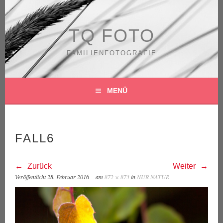
Springe
zum
Inhalt
TQ FOTO
FAMILIENFOTOGRAFIE
MENÜ
FALL6
Zurück
Weiter
Veröffentlicht
28. Februar 2016
am
872 × 873
in
NUR NATUR