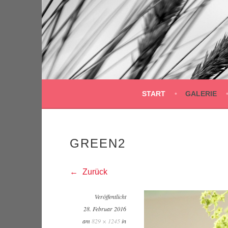
Springe
zum
Inhalt
START
GALERIE
GREEN2
Zurück
Veröffentlicht
28. Februar 2016
am
829 × 1245
in