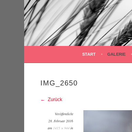
Springe
zum
Inhalt
START
GALERIE
IMG_2650
Zurück
Veröffentlicht
28. Februar 2016
am
1415 × 944
in