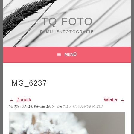
Springe
zum
Inhalt
TQ FOTO
FAMILIENFOTOGRAFIE
MENÜ
IMG_6237
Zurück
Weiter
Veröffentlicht
28. Februar 2016
am
742 × 1113
in
NUR NATUR