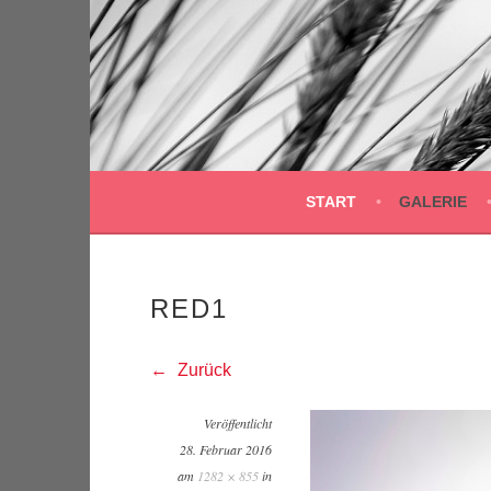
Springe
zum
Inhalt
START
GALERIE
RED1
Zurück
Veröffentlicht
28. Februar 2016
am
1282 × 855
in