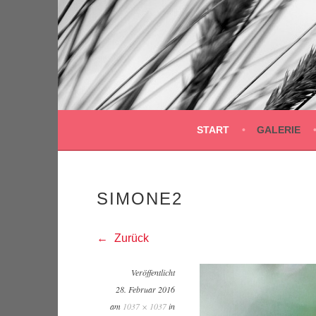
Springe
zum
Inhalt
START
GALERIE
SIMONE2
Zurück
Veröffentlicht
28. Februar 2016
am
1037 × 1037
in