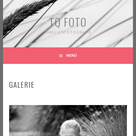
Springe
zum
TQ FOTO
Inhalt
FAMILIENFOTOGRAFIE
MENÜ
GALERIE