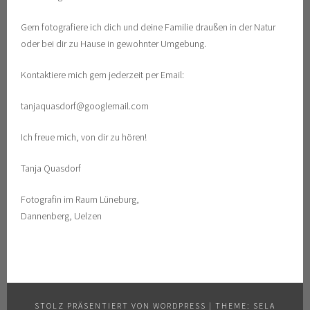
Gern fotografiere ich dich und deine Familie draußen in der Natur
oder bei dir zu Hause in gewohnter Umgebung.
Kontaktiere mich gern jederzeit per Email:
tanjaquasdorf@googlemail.com
Ich freue mich, von dir zu hören!
Tanja Quasdorf
Fotografin im Raum Lüneburg,
Dannenberg, Uelzen
STOLZ PRÄSENTIERT VON WORDPRESS
|
THEME: SELA