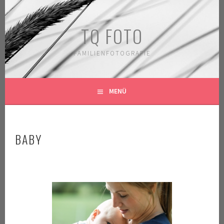
Springe
zum
TQ FOTO
Inhalt
FAMILIENFOTOGRAFIE
MENÜ
BABY