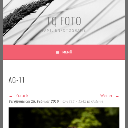
Springe
zum
TQ FOTO
Inhalt
FAMILIENFOTOGRAFIE
MENÜ
AG-11
Zurück
Weiter
Veröffentlicht
28. Februar 2016
am
895 × 1342
in
Galerie