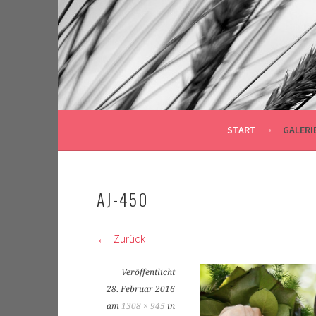
Springe
zum
Inhalt
START
GALERI
AJ-450
Zurück
Veröffentlicht
28. Februar 2016
am
1308 × 945
in