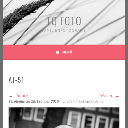
Springe
zum
TQ FOTO
Inhalt
FAMILIENFOTOGRAFIE
MENÜ
AJ-51
Zurück
Weiter
Veröffentlicht
28. Februar 2016
am
897 × 1345
in
Galerie