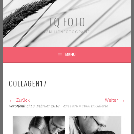
Springe
zum
TQ FOTO
Inhalt
FAMILIENFOTOGRAFIE
MENÜ
COLLAGEN17
Zurück
Weiter
Veröffentlicht
3. Februar 2018
am
1476 × 1066
in
Galerie