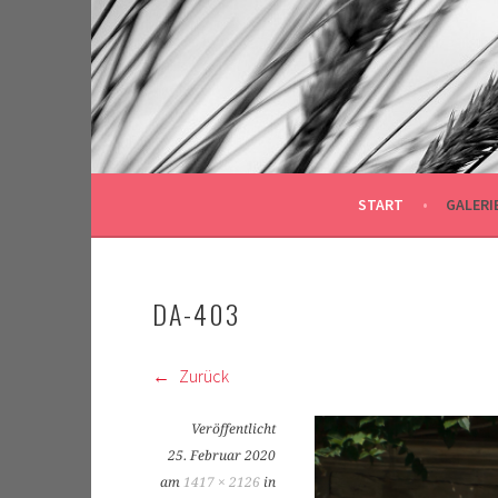
Springe
zum
Inhalt
START
GALERI
DA-403
Zurück
Veröffentlicht
25. Februar 2020
am
1417 × 2126
in