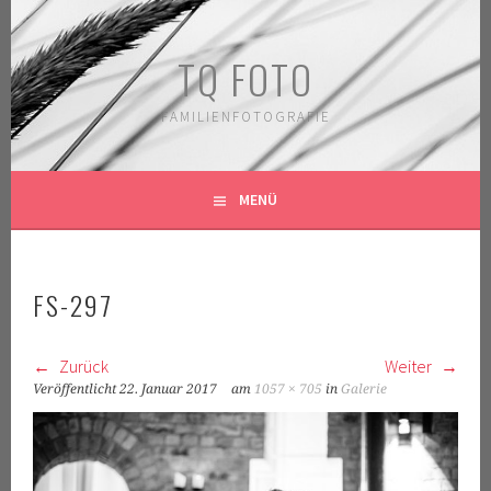
Springe
zum
TQ FOTO
Inhalt
FAMILIENFOTOGRAFIE
MENÜ
FS-297
Zurück
Weiter
Veröffentlicht
22. Januar 2017
am
1057 × 705
in
Galerie