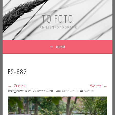
Springe
zum
TQ FOTO
Inhalt
FAMILIENFOTOGRAFIE
MENÜ
FS-682
Zurück
Weiter
Veröffentlicht
25. Februar 2020
am
1417 × 2126
in
Galerie