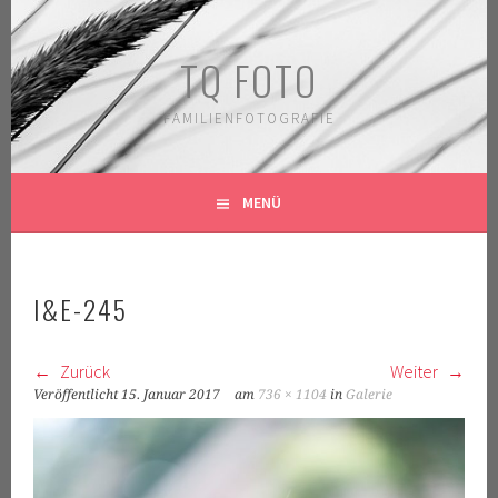
Springe
zum
TQ FOTO
Inhalt
FAMILIENFOTOGRAFIE
MENÜ
I&E-245
Zurück
Weiter
Veröffentlicht
15. Januar 2017
am
736 × 1104
in
Galerie