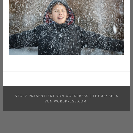
STOLZ PRÄSENTIERT VON WORDPRESS
|
THEME: SELA
VON
WORDPRESS.COM
.