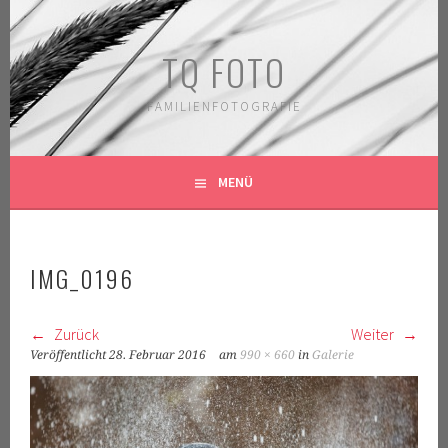
Springe
zum
TQ FOTO
Inhalt
FAMILIENFOTOGRAFIE
MENÜ
IMG_0196
Zurück
Weiter
Veröffentlicht
28. Februar 2016
am
990 × 660
in
Galerie