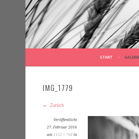
Springe
zum
Inhalt
START
GALERI
IMG_1779
Zurück
Veröffentlicht
27. Februar 2016
am
1152 × 768
in