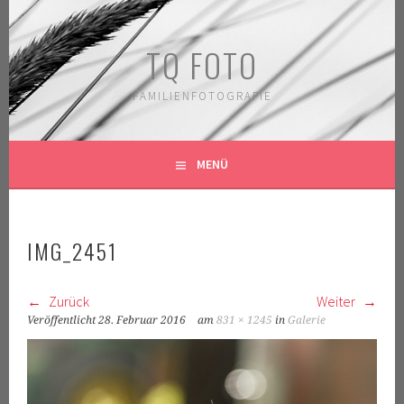
Springe
zum
TQ FOTO
Inhalt
FAMILIENFOTOGRAFIE
MENÜ
IMG_2451
Zurück
Weiter
Veröffentlicht
28. Februar 2016
am
831 × 1245
in
Galerie