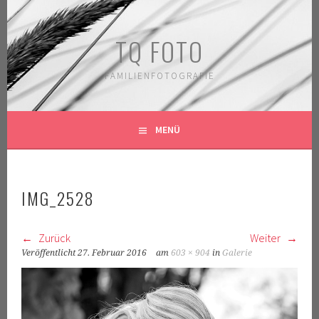
Springe
zum
TQ FOTO
Inhalt
FAMILIENFOTOGRAFIE
MENÜ
IMG_2528
Zurück
Weiter
Veröffentlicht
27. Februar 2016
am
603 × 904
in
Galerie