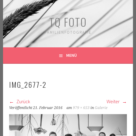
Springe
zum
TQ FOTO
Inhalt
FAMILIENFOTOGRAFIE
MENÜ
IMG_2677-2
Zurück
Weiter
Veröffentlicht
21. Februar 2016
am
979 × 653
in
Galerie