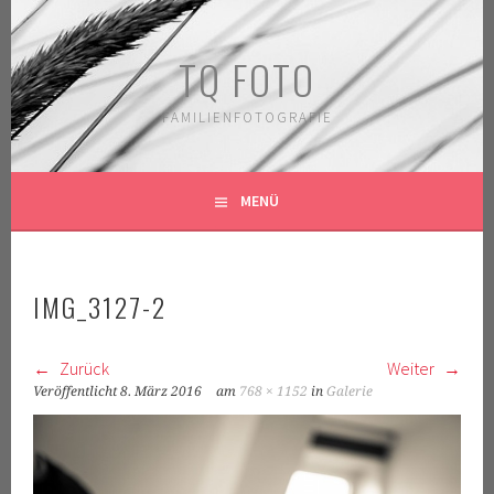
Springe
zum
TQ FOTO
Inhalt
FAMILIENFOTOGRAFIE
MENÜ
IMG_3127-2
Zurück
Weiter
Veröffentlicht
8. März 2016
am
768 × 1152
in
Galerie