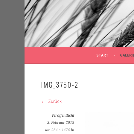
Springe
zum
Inhalt
START
GALERI
IMG_3750-2
Zurück
Veröffentlicht
3. Februar 2018
am
984 × 1476
in