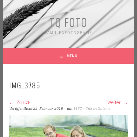
Springe
zum
TQ FOTO
Inhalt
FAMILIENFOTOGRAFIE
MENÜ
IMG_3785
Zurück
Weiter
Veröffentlicht
22. Februar 2016
am
1152 × 768
in
Galerie