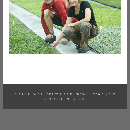
STOLZ PRÄSENTIERT VON WORDPRESS
|
THEME: SELA
VON
WORDPRESS.COM
.