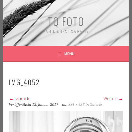
Springe
zum
TQ FOTO
Inhalt
FAMILIENFOTOGRAFIE
MENÜ
IMG_4052
Zurück
Weiter
Veröffentlicht
13. Januar 2017
am
881 × 636
in
Galerie