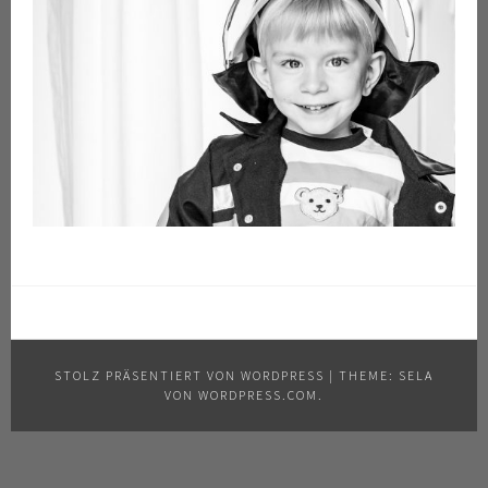
STOLZ PRÄSENTIERT VON WORDPRESS
|
THEME: SELA
VON
WORDPRESS.COM
.