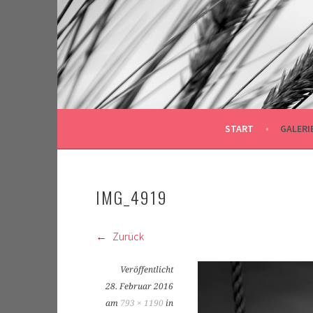
Springe
zum
Inhalt
START
GALERI
IMG_4919
Zurück
Veröffentlicht
28. Februar 2016
am
793 × 1190
in