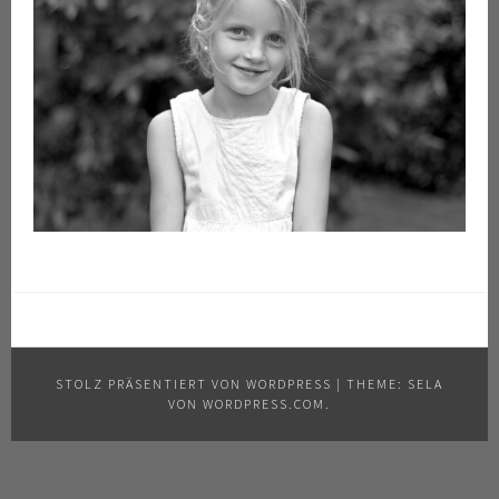
STOLZ PRÄSENTIERT VON WORDPRESS
|
THEME: SELA
VON
WORDPRESS.COM
.