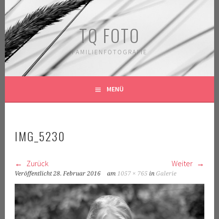
Springe
zum
TQ FOTO
Inhalt
FAMILIENFOTOGRAFIE
MENÜ
IMG_5230
Zurück
Weiter
Veröffentlicht
28. Februar 2016
am
1057 × 765
in
Galerie