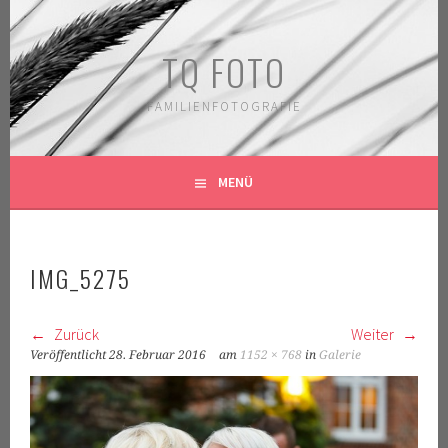
Springe
zum
TQ FOTO
Inhalt
FAMILIENFOTOGRAFIE
MENÜ
IMG_5275
Zurück
Weiter
Veröffentlicht
28. Februar 2016
am
1152 × 768
in
Galerie