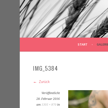
Springe
zum
Inhalt
START
GALERI
IMG_5384
Zurück
Veröffentlicht
28. Februar 2016
am
1305 × 870
in