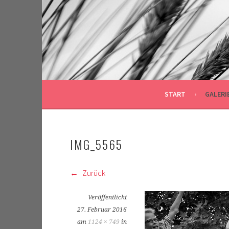
Springe
zum
Inhalt
START
GALERI
IMG_5565
Zurück
Veröffentlicht
27. Februar 2016
am
1124 × 749
in