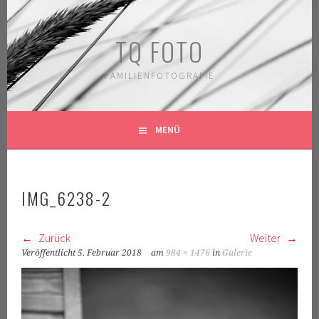
Springe
zum
TQ FOTO
Inhalt
FAMILIENFOTOGRAFIE
MENÜ
IMG_6238-2
Zurück
Weiter
Veröffentlicht
5. Februar 2018
am
984 × 1476
in
Galerie