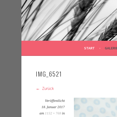
Springe
zum
Inhalt
START
GALERI
IMG_6521
Zurück
Veröffentlicht
18. Januar 2017
am
1152 × 768
in