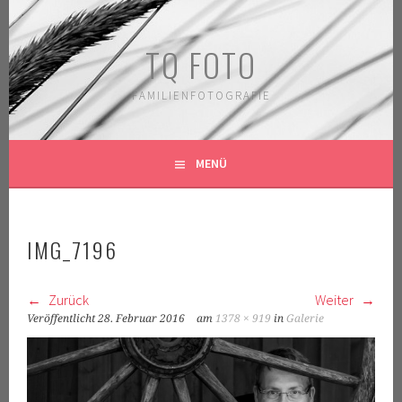
Springe
zum
TQ FOTO
Inhalt
FAMILIENFOTOGRAFIE
MENÜ
IMG_7196
Zurück
Weiter
Veröffentlicht
28. Februar 2016
am
1378 × 919
in
Galerie