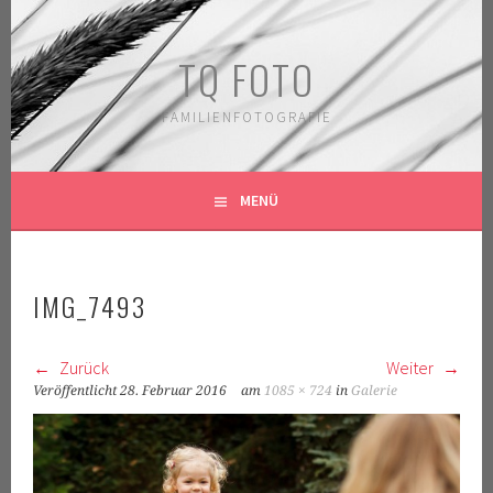
Springe
zum
TQ FOTO
Inhalt
FAMILIENFOTOGRAFIE
MENÜ
IMG_7493
Zurück
Weiter
Veröffentlicht
28. Februar 2016
am
1085 × 724
in
Galerie