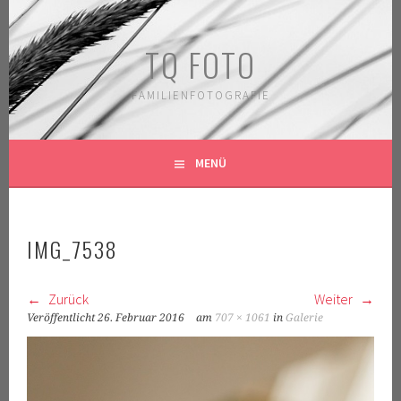
Springe
zum
TQ FOTO
Inhalt
FAMILIENFOTOGRAFIE
MENÜ
IMG_7538
Zurück
Weiter
Veröffentlicht
26. Februar 2016
am
707 × 1061
in
Galerie