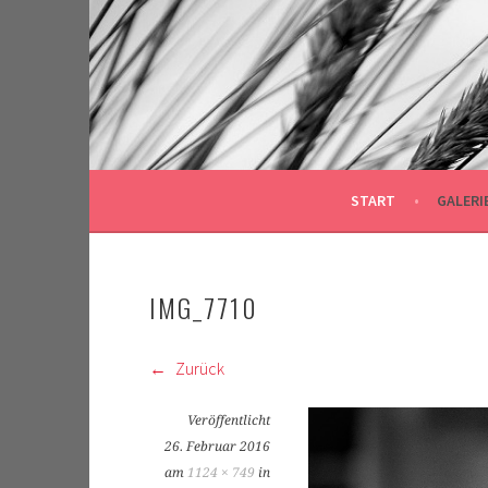
Springe
zum
Inhalt
START
GALERI
IMG_7710
Zurück
Veröffentlicht
26. Februar 2016
am
1124 × 749
in