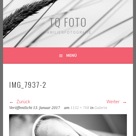
Springe
zum
TQ FOTO
Inhalt
FAMILIENFOTOGRAFIE
MENÜ
IMG_7937-2
Zurück
Weiter
Veröffentlicht
13. Januar 2017
am
1152 × 768
in
Galerie