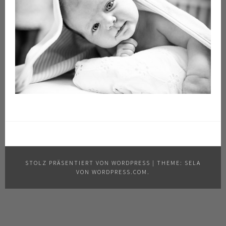
STOLZ PRÄSENTIERT VON WORDPRESS
|
THEME: SELA
VON
WORDPRESS.COM
.