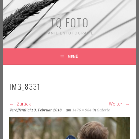
Springe
zum
TQ FOTO
Inhalt
FAMILIENFOTOGRAFIE
MENÜ
IMG_8331
Zurück
Weiter
Veröffentlicht
3. Februar 2018
am
1476 × 984
in
Galerie