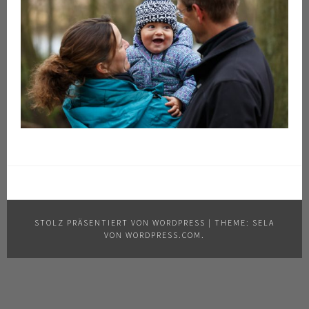
STOLZ PRÄSENTIERT VON WORDPRESS
|
THEME: SELA
VON
WORDPRESS.COM
.