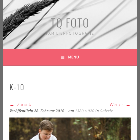
Springe
zum
TQ FOTO
Inhalt
FAMILIENFOTOGRAFIE
MENÜ
K-10
Zurück
Weiter
Veröffentlicht
28. Februar 2016
am
1380 × 920
in
Galerie