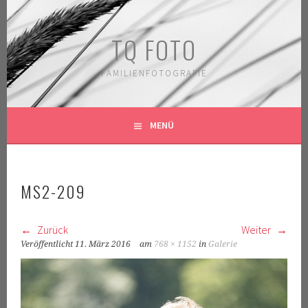
Springe
zum
TQ FOTO
Inhalt
FAMILIENFOTOGRAFIE
MENÜ
MS2-209
Zurück
Weiter
Veröffentlicht
11. März 2016
am
768 × 1152
in
Galerie