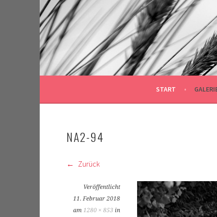
Springe
zum
Inhalt
START
GALERI
NA2-94
Zurück
Veröffentlicht
11. Februar 2018
am
1280 × 853
in