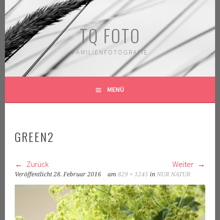
Springe
zum
TQ FOTO
Inhalt
FAMILIENFOTOGRAFIE
MENÜ
GREEN2
Zurück
Weiter
Veröffentlicht
28. Februar 2016
am
829 × 1245
in
NUR NATUR