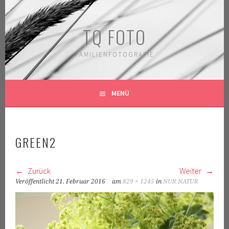
Springe
zum
TQ FOTO
Inhalt
FAMILIENFOTOGRAFIE
MENÜ
GREEN2
Zurück
Weiter
Veröffentlicht
21. Februar 2016
am
829 × 1245
in
NUR NATUR