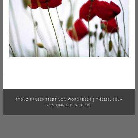
STOLZ PRÄSENTIERT VON WORDPRESS
|
THEME: SELA
VON
WORDPRESS.COM
.