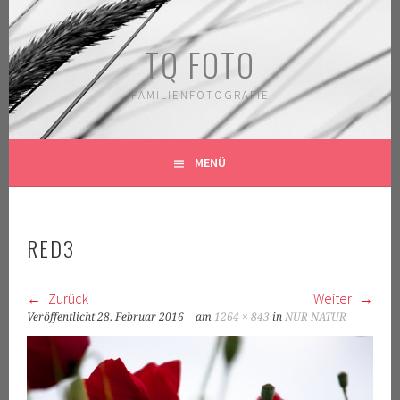
Springe
zum
TQ FOTO
Inhalt
FAMILIENFOTOGRAFIE
MENÜ
RED3
Zurück
Weiter
Veröffentlicht
28. Februar 2016
am
1264 × 843
in
NUR NATUR