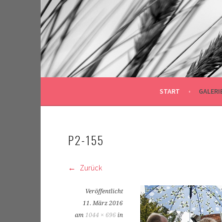
Springe
zum
Inhalt
START
GALERI
P2-155
Zurück
Veröffentlicht
11. März 2016
am
1044 × 696
in