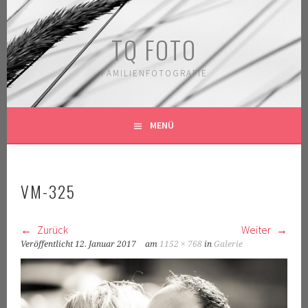
Springe
zum
TQ FOTO
Inhalt
FAMILIENFOTOGRAFIE
MENÜ
VM-325
Zurück
Weiter
Veröffentlicht
12. Januar 2017
am
1152 × 768
in
Galerie