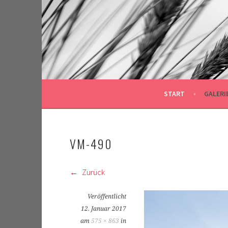
Springe
zum
Inhalt
START
GALERI
VM-490
Zurück
Veröffentlicht
12. Januar 2017
am
575 × 863
in