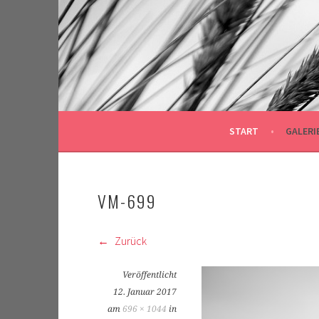
Springe
zum
Inhalt
START
GALERI
VM-699
Zurück
Veröffentlicht
12. Januar 2017
am
696 × 1044
in